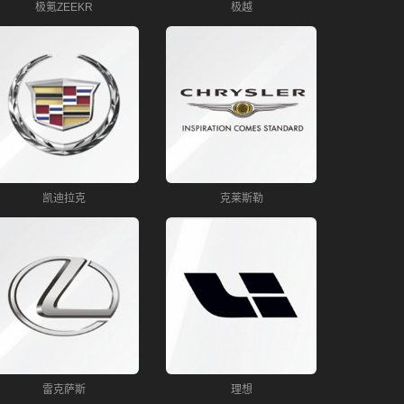
极氪ZEEKR
极越
凯迪拉克
克莱斯勒
雷克萨斯
理想