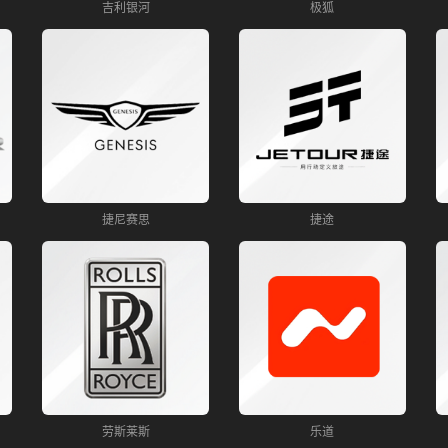
吉利银河
极狐
捷尼赛思
捷途
劳斯莱斯
乐道