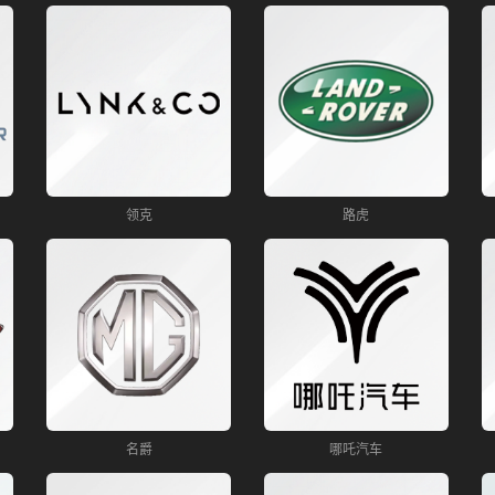
领克
路虎
名爵
哪吒汽车