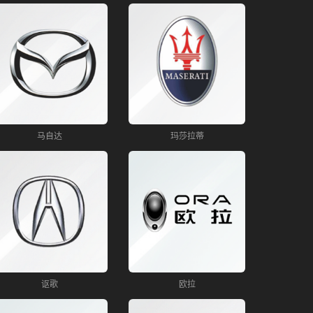
马自达
玛莎拉蒂
讴歌
欧拉