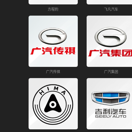
方程豹
飞凡汽车
广汽传祺
广汽集团