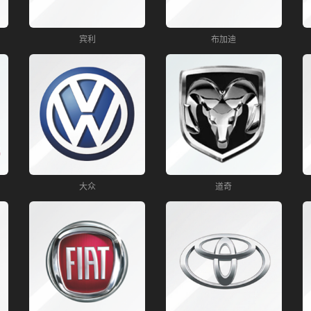
宾利
布加迪
大众
道奇