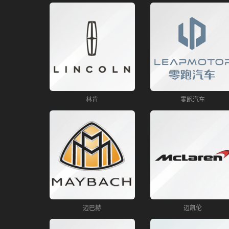
林肯
零跑汽车
迈巴赫
迈凯伦