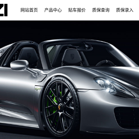
网站首页
产品中心
贴车报价
质保查询
质保录入