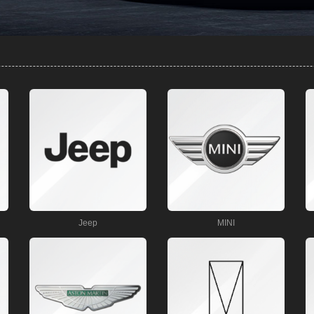
Jeep
MINI